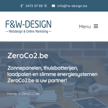
Ga
0473 97 68 15
info@fw-design.be
naar
inhoud
Menu
Home
ZeroCo2.be
Webdesign
Zonnepanelen, thuisbatterijen,
Webdesign Realisaties
laadpalen en slimme energiesystemen
ZeroCo2.be is uw partner!
Online Marketing
Home
ZeroCo2.be
Fotografie
Contact