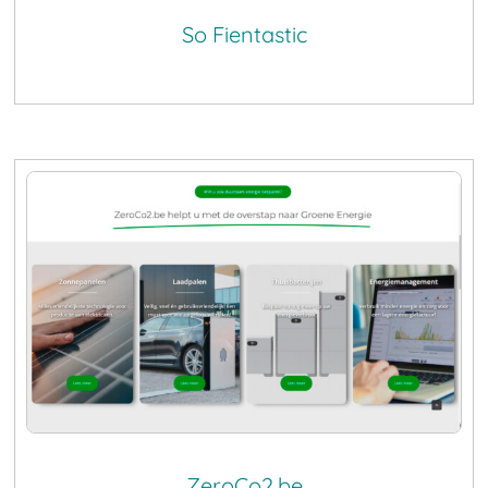
So Fientastic
ZeroCo2.be