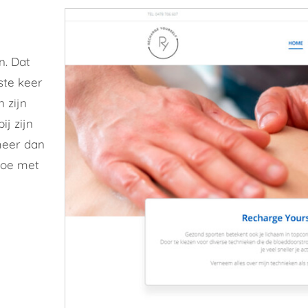
n. Dat
ste keer
 zijn
j zijn
meer dan
toe met