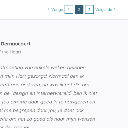
Vorige
1
2
3
Volgende
 Dernaucourt
 the Heart
ontmoeting van enkele weken geleden
 in mijn Hart gezorgd. Normaal ben ik
eeft aan anderen, nu was ik het die om
 de “design en internetwereld” ben ik niet
ik jou om me daar goed in te navigeren en
el me begrepen door jou, je doet ook
eite om het zo goed als naar mijn wensen
onder aan je!