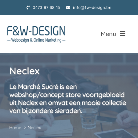
Ga
0473 97 68 15
info@fw-design.be
naar
inhoud
Menu
Home
Neclex
Webdesign
Le Marché Sucré is een
Webdesign Realisaties
webshop/concept store voortgebloeid
uit Neclex en omvat een mooie collectie
Online Marketing
van bijzondere sieraden.
Fotografie
Home
Neclex
Contact